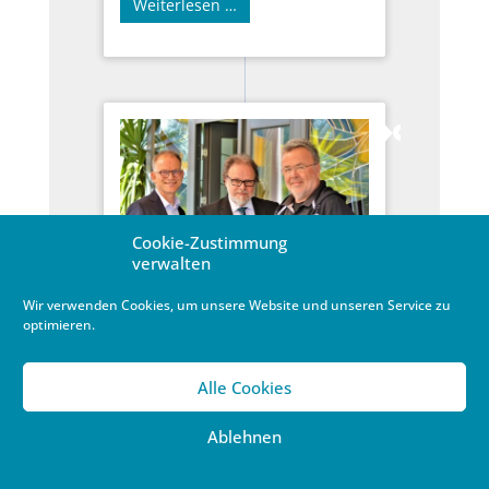
Weiterlesen …
Cookie-Zustimmung
verwalten
Hauptvorstand beschließt
Wir verwenden Cookies, um unsere Website und unseren Service zu
grundlegende Strukturreform
optimieren.
Evangelische Allianz mit
neuer Leitung
Alle Cookies
26. September 2022
/
Allgemein
,
Verband
,
Zwischenkirchliches
Ablehnen
Frank Heinrich (58) ist einer von zwei
Vorständen in der neuen Doppelspitze