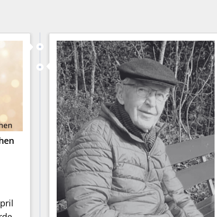
chen
pril
rde