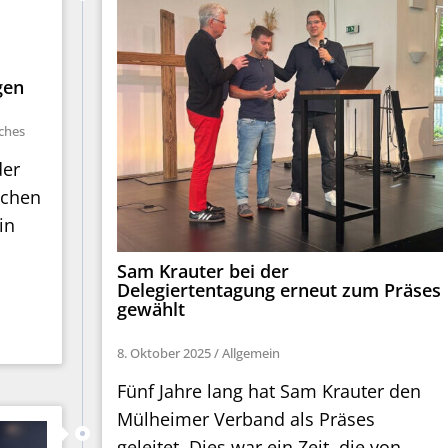
t
gen
iches
der
rchen
in
Sam Krauter bei der
Delegiertentagung erneut zum Präses
gewählt
8. Oktober 2025
/
Allgemein
Fünf Jahre lang hat Sam Krauter den
Mülheimer Verband als Präses
geleitet. Dies war ein Zeit, die von