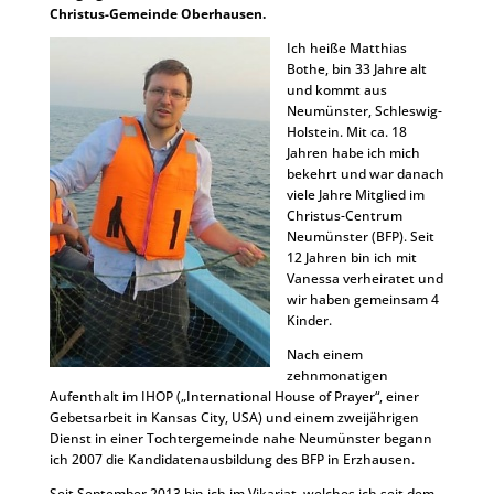
Christus-Gemeinde Oberhausen.
Ich heiße Matthias
Bothe, bin 33 Jahre alt
und kommt aus
Neumünster, Schleswig-
Holstein. Mit ca. 18
Jahren habe ich mich
bekehrt und war danach
viele Jahre Mitglied im
Christus-Centrum
Neumünster (BFP). Seit
12 Jahren bin ich mit
Vanessa verheiratet und
wir haben gemeinsam 4
Kinder.
Nach einem
zehnmonatigen
Aufenthalt im IHOP („International House of Prayer“, einer
Gebetsarbeit in Kansas City, USA) und einem zweijährigen
Dienst in einer Tochtergemeinde nahe Neumünster begann
ich 2007 die Kandidatenausbildung des BFP in Erzhausen.
Seit September 2013 bin ich im Vikariat, welches ich seit dem