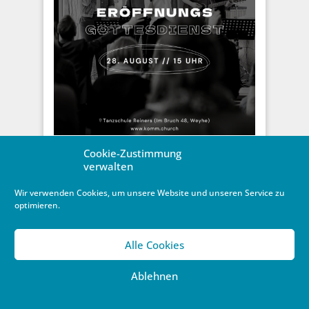
Grand Opening einer
Cookie-Zustimmung
Gemeindegründung
verwalten
Einweyhung der Komm-Kirche
Wir verwenden Cookies, um unsere Website und unseren Service zu
9. August 2022
/
Gemeinden
optimieren.
Am Sonntag, den 28. August - pünktlich zum
niedersächsischen Schulbeginn nach den
Alle Cookies
Sommerferien - feiert die "Komm-Kirche" in Weyhe,
eine ...
Ablehnen
Weiterlesen …