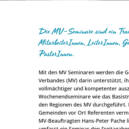
Die MV-Seminare sind ein Train
MitarbeiterInnen, LeiterInnen, 
PastorInnen.
Mit den MV Seminaren werden die 
Verbandes (MV) darin unterstützt, ih
vollmächtiger und kompetenter aus
Wochenendseminare wie das Basistra
den Regionen des MV durchgeführt. 
Gemeinden vor Ort Referenten vermi
MV-Beauftragten Hans-Peter Pache l
umfasst ein Seminar den Freitagab