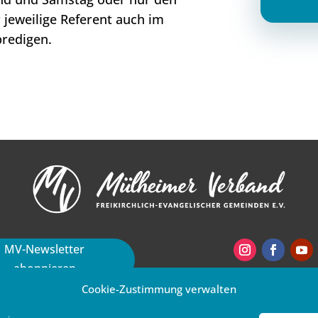
jeweilige Referent auch im
redigen.
MV-Newsletter
abonnieren
Cookie-Zustimmung verwalten
er Verband |
Impressum
|
Datenschutzerklärung
|
Co