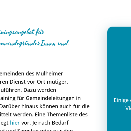
ingsangebot für
GemeindegründerInnen und
Gemeinden des Mülheimer
ren Dienst vor Ort mutiger,
zuführen. Dazu werden
ining für Gemeindeleitungen in
Einige
Darüber hinaus können auch für die
Vi
ttelt werden. Eine Themenliste des
iegt
hier
vor. Je nach Bedarf
end und Samstag oder nur den