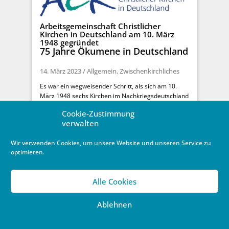
Arbeitsgemeinschaft Christlicher
Kirchen in Deutschland am 10. März
1948 gegründet
75 Jahre Ökumene in Deutschland
14. März 2023
/
Allgemein
,
Zwischenkirchliches
Es war ein wegweisender Schritt, als sich am 10.
März 1948 sechs Kirchen im Nachkriegsdeutschland
zusammenfanden und die Arbeitsgemeinschaft
Cookie-Zustimmung
Christlicher ...
verwalten
Weiterlesen …
Wir verwenden Cookies, um unsere Website und unseren Service zu
optimieren.
Alle Cookies
Ablehnen