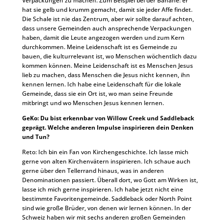
Verpackungen zu machen. Zum Beispiel bei der Banane: er
hat sie gelb und krumm gemacht, damit sie jeder Affe findet.
Die Schale ist nie das Zentrum, aber wir sollte darauf achten,
dass unsere Gemeinden auch ansprechende Verpackungen
haben, damit die Leute angezogen werden und zum Kern
durchkommen. Meine Leidenschaft ist es Gemeinde zu
bauen, die kulturrelevant ist, wo Menschen wöchentlich dazu
kommen können. Meine Leidenschaft ist es Menschen Jesus
lieb zu machen, dass Menschen die Jesus nicht kennen, ihn
kennen lernen. Ich habe eine Leidenschaft für die lokale
Gemeinde, dass sie ein Ort ist, wo man seine Freunde
mitbringt und wo Menschen Jesus kennen lernen.
GeKo: Du bist erkennbar von Willow Creek und Saddleback
geprägt. Welche anderen Impulse inspirieren dein Denken
und Tun?
Reto: Ich bin ein Fan von Kirchengeschichte. Ich lasse mich
gerne von alten Kirchenvätern inspirieren. Ich schaue auch
gerne über den Tellerrand hinaus, was in anderen
Denominationen passiert. Überall dort, wo Gott am Wirken ist,
lasse ich mich gerne inspirieren. Ich habe jetzt nicht eine
bestimmte Favoritengemeinde. Saddleback oder North Point
sind wie große Brüder, von denen wir lernen können. In der
Schweiz haben wir mit sechs anderen großen Gemeinden