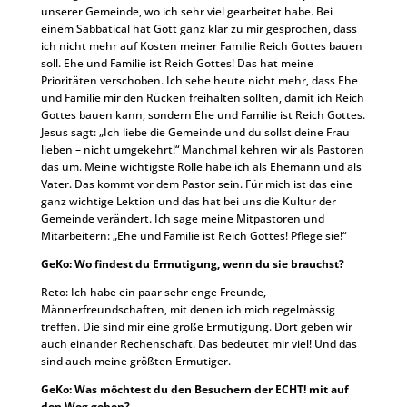
unserer Gemeinde, wo ich sehr viel gearbeitet habe. Bei
einem Sabbatical hat Gott ganz klar zu mir gesprochen, dass
ich nicht mehr auf Kosten meiner Familie Reich Gottes bauen
soll. Ehe und Familie ist Reich Gottes! Das hat meine
Prioritäten verschoben. Ich sehe heute nicht mehr, dass Ehe
und Familie mir den Rücken freihalten sollten, damit ich Reich
Gottes bauen kann, sondern Ehe und Familie ist Reich Gottes.
Jesus sagt: „Ich liebe die Gemeinde und du sollst deine Frau
lieben – nicht umgekehrt!“ Manchmal kehren wir als Pastoren
das um. Meine wichtigste Rolle habe ich als Ehemann und als
Vater. Das kommt vor dem Pastor sein. Für mich ist das eine
ganz wichtige Lektion und das hat bei uns die Kultur der
Gemeinde verändert. Ich sage meine Mitpastoren und
Mitarbeitern: „Ehe und Familie ist Reich Gottes! Pflege sie!“
GeKo: Wo findest du Ermutigung, wenn du sie brauchst?
Reto: Ich habe ein paar sehr enge Freunde,
Männerfreundschaften, mit denen ich mich regelmässig
treffen. Die sind mir eine große Ermutigung. Dort geben wir
auch einander Rechenschaft. Das bedeutet mir viel! Und das
sind auch meine größten Ermutiger.
GeKo: Was möchtest du den Besuchern der ECHT! mit auf
den Weg geben?