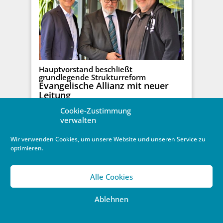
Hauptvorstand beschließt
grundlegende Strukturreform
Evangelische Allianz mit neuer
Leitung
Cookie-Zustimmung
26. September 2022
/
Allgemein
,
Verband
,
verwalten
Zwischenkirchliches
Frank Heinrich (58) ist einer von zwei Vorständen in
Wir verwenden Cookies, um unsere Website und unseren Service zu
der neuen Doppelspitze der Evangelischen Allianz in
optimieren.
Deutschland (EAD), eine der ...
Weiterlesen …
Alle Cookies
Ablehnen