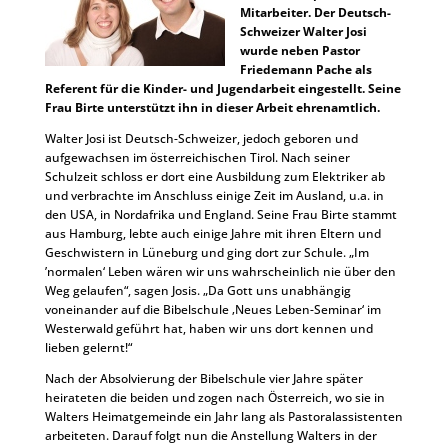
Mitarbeiter. Der Deutsch-
Schweizer Walter Josi
wurde neben Pastor
Friedemann Pache als
Referent für die Kinder- und Jugendarbeit eingestellt. Seine
Frau Birte unterstützt ihn in dieser Arbeit ehrenamtlich.
Walter Josi ist Deutsch-Schweizer, jedoch geboren und
aufgewachsen im österreichischen Tirol. Nach seiner
Schulzeit schloss er dort eine Ausbildung zum Elektriker ab
und verbrachte im Anschluss einige Zeit im Ausland, u.a. in
den USA, in Nordafrika und England. Seine Frau Birte stammt
aus Hamburg, lebte auch einige Jahre mit ihren Eltern und
Geschwistern in Lüneburg und ging dort zur Schule. „Im
’normalen‘ Leben wären wir uns wahrscheinlich nie über den
Weg gelaufen“, sagen Josis. „Da Gott uns unabhängig
voneinander auf die Bibelschule ‚Neues Leben-Seminar‘ im
Westerwald geführt hat, haben wir uns dort kennen und
lieben gelernt!“
Nach der Absolvierung der Bibelschule vier Jahre später
heirateten die beiden und zogen nach Österreich, wo sie in
Walters Heimatgemeinde ein Jahr lang als Pastoralassistenten
arbeiteten. Darauf folgt nun die Anstellung Walters in der