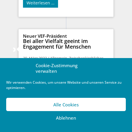
Weiterlesen …
Neuer VEF-Präsident
Bei aller Vielfalt geeint im
Engagement für Menschen
29. März 2023
/
Allgemein
,
Zwischenkirchliches
Cookie-Zustimmung
„Auf der Basis des christlichen Glaubens sind die
verwalten
Freikirchen in ihrer Vielfalt vereint, um sich in
Gesellschaft und Ökumene zu ...
Wir verwenden Cookies, um unsere Website und unseren Service zu
Weiterlesen …
optimieren.
Alle Cookies
Ablehnen