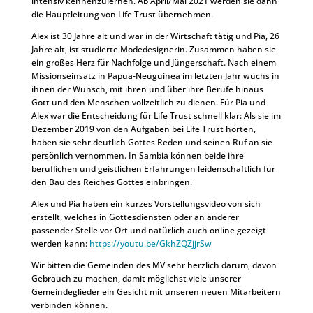
intensiv kennenzulernen. Ab April/Mai 2021 werden sie dann
die Hauptleitung von Life Trust übernehmen.
Alex ist 30 Jahre alt und war in der Wirtschaft tätig und Pia, 26
Jahre alt, ist studierte Modedesignerin. Zusammen haben sie
ein großes Herz für Nachfolge und Jüngerschaft. Nach einem
Missionseinsatz in Papua-Neuguinea im letzten Jahr wuchs in
ihnen der Wunsch, mit ihren und über ihre Berufe hinaus
Gott und den Menschen vollzeitlich zu dienen. Für Pia und
Alex war die Entscheidung für Life Trust schnell klar: Als sie im
Dezember 2019 von den Aufgaben bei Life Trust hörten,
haben sie sehr deutlich Gottes Reden und seinen Ruf an sie
persönlich vernommen. In Sambia können beide ihre
beruflichen und geistlichen Erfahrungen leidenschaftlich für
den Bau des Reiches Gottes einbringen.
Alex und Pia haben ein kurzes Vorstellungsvideo von sich
erstellt, welches in Gottesdiensten oder an anderer
passender Stelle vor Ort und natürlich auch online gezeigt
werden kann:
https://youtu.be/
GkhZQZjjrSw
Wir bitten die Gemeinden des MV sehr herzlich darum, davon
Gebrauch zu machen, damit möglichst viele unserer
Gemeindeglieder ein Gesicht mit unseren neuen Mitarbeitern
verbinden können.