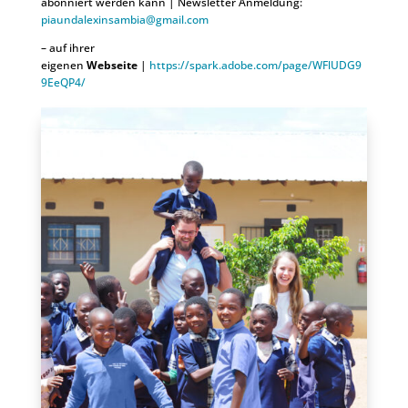
abonniert werden kann |
Newsletter Anmeldung:
piaundalexinsambia@gmail.com
– auf ihrer
eigenen
Webseite
|
https://spark.adobe.com/page/WFlUDG9
9EeQP4/