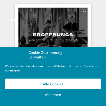
Cookie-Zustimmung
verwalten
Wir verwenden Cookies, um unsere Website und unseren Service zu
optimieren.
Grand Opening einer
Alle Cookies
Gemeindegründung
Einweyhung der Komm-Kirche
Ablehnen
9. August 2022
/
Gemeinden
Am Sonntag, den 28. August - pünktlich zum