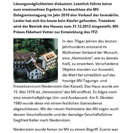
Lösungsmöglichkeiten diskutiert. Letztlich führte keine
zum erwünschten Ergebnis. So beschloss die MV-
Delegiertentagung im Jahr 2010 den Verkauf der Immobilie.
Leider hat sich bis heute kein Käufer gefunden. Trotzdem
wird der Betrieb des Hauses zum 31.12.2012 eingestellt. MV-
Präses Ekkehart Vetter zur Entwicklung des TFZ:
In den 70iger Jahren des letzten
Jahrhunderts entstand im
Mülheimer Verband der Wunsch,
eine „Heimstätte“, wie es damals
hieß, zu erwerben. Verschiedene
Objekte standen zur Auswahl,
die Wahl fiel schließlich auf das
heutige MV-Tagungs- und
Freizeitzentrum Niedenstein (bei Kassel). Das Haus wurde am
15. Mai 1978 als „Heimstätte“ des MV eröffnet. Es folgte noch
eine eineinhalbjährige Um- und Ausbauzeit. Am 9. Oktober
1980 wurde diese mit einem festlichen Gottesdienst
abgeschlossen. Mit der neuen Heimstätte des MV zogen auch
dessen Geschäftsstelle und der damalige Geschäftsführer
Siegfried Keller nach Niedenstein.
Niedenstein wurde fortan im MV zu einem Begriff. Zuerst war