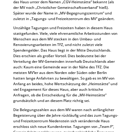
das Haus unter dem Namen „CGV-Heimstätte“ bekannt (als
der MV noch „Christlicher Gemeinschaftsverband“ hieß).
Später wurde der Name in „MV-Begegnungszentrum“ und
zuletzt in „Tagungs- und Freizeitzentrum des MV“ geändert.
Unzählige Tagungen und Freizeiten haben in diesem Haus
stattgefunden. Viele, viele ehrenamtliche Arbeitsstunden von
Menschen aus dem MV stecken in den Umbau- und
Renovierungsarbeiten im TFZ, und nicht zuletzt viele
Spendengelder. Das Haus liegt in der Mitte Deutschlands.
Dies erschien als großer Vorteil. Dies bedeutete bei der
Verteilung der MV-Gemeinden innerhalb Deutschlands aber
auch: Kaum eine Gemeinde war in der Nähe des TFZ. Die
meisten MV’ler aus dem Norden oder Süden oder Berlin
hatten lange Anfahrten zu bewältigen. So gab es im MV von
Anfang an beides, hohe Wertschätzung der „Heimstätte“ und
viel Engagement für dieses Haus, aber auch kritische
Anfragen, ob die Entscheidung für die „MV-Heimstätte“
grundsätzlich und an diesem Platz richtig sei.
Die Belegungszahlen aus dem MV waren nach anfänglicher
Begeisterung über die Jahre rückläufig und das zum Tagungs-
und Freizeitzentrum Niedenstein sich verändernde Haus
erschloss sich neue Kundenkreise. Tagungen von „Team F“,