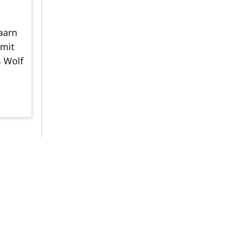
aarn
 mit
s Wolf