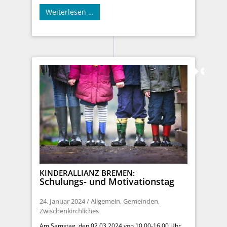
Weiterlesen …
KINDERALLIANZ BREMEN:
Schulungs- und Motivationstag
24. Januar 2024
/
Allgemein
,
Gemeinden
,
Zwischenkirchliches
Am Samstag, den 02.03.2024 von 10.00-16.00 Uhr