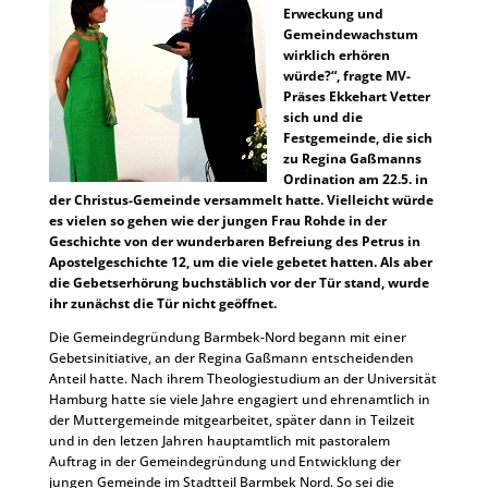
Erweckung und
Gemeindewachstum
wirklich erhören
würde?“, fragte MV-
Präses Ekkehart Vetter
sich und die
Festgemeinde, die sich
zu Regina Gaßmanns
Ordination am 22.5. in
der Christus-Gemeinde versammelt hatte. Vielleicht würde
es vielen so gehen wie der jungen Frau Rohde in der
Geschichte von der wunderbaren Befreiung des Petrus in
Apostelgeschichte 12, um die viele gebetet hatten. Als aber
die Gebetserhörung buchstäblich vor der Tür stand, wurde
ihr zunächst die Tür nicht geöffnet.
Die Gemeindegründung Barmbek-Nord begann mit einer
Gebetsinitiative, an der Regina Gaßmann entscheidenden
Anteil hatte. Nach ihrem Theologiestudium an der Universität
Hamburg hatte sie viele Jahre engagiert und ehrenamtlich in
der Muttergemeinde mitgearbeitet, später dann in Teilzeit
und in den letzen Jahren hauptamtlich mit pastoralem
Auftrag in der Gemeindegründung und Entwicklung der
jungen Gemeinde im Stadtteil Barmbek Nord. So sei die