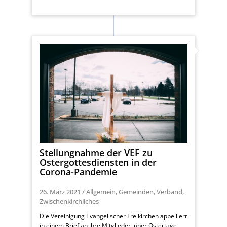
Stellungnahme der VEF zu
Ostergottesdiensten in der
Corona-Pandemie
26. März 2021
/
Allgemein
,
Gemeinden
,
Verband
,
Zwischenkirchliches
Die Vereinigung Evangelischer Freikirchen appelliert
in einem Brief an ihre Mitglieder, über Ostertage