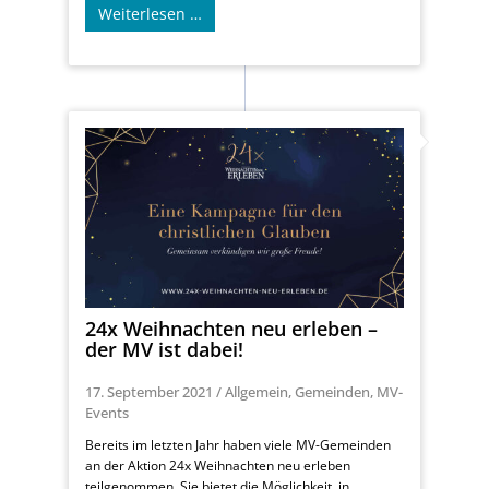
Weiterlesen …
24x Weihnachten neu erleben –
der MV ist dabei!
17. September 2021
/
Allgemein
,
Gemeinden
,
MV-
Events
Bereits im letzten Jahr haben viele MV-Gemeinden
an der Aktion 24x Weihnachten neu erleben
teilgenommen. Sie bietet die Möglichkeit, in ...