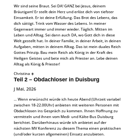
Wir sind seine Braut. Sei DA! GANZ bei Jesus, deinem
Bräutigam! Er stellt dein Herz und erlöst dich von tiefster
Einsamkeit. Er ist deine Erfüllung. Das Brot des Lebens, das
dich sättigt. Trink vom Wasser des Lebens. In meiner
Gegenwart immer und immer wieder. Täglich. Mitten im
Leben und Alltag. Sei dann auch DA, wo Gott dich in diese
Welt gestellt hat. In deiner Familie, in deiner Arbeit, in deinen
Aufgaben, mitten in deinem Alltag. Das ist mein duales Reich
Gottes Prinzip. Bau mein Reich als König in der Kraft des
Heiligen Geistes und bete mich als Priester an. Lebe deinen
Alltag als König & Priester!
Christina ☀️
Teil 2 – Obdachloser in Duisburg
J Mai, 2026
… Wenn erwünscht würde ich heute Abend (Uhrzeit variabel
zwischen 18-22.00Uhr) anbieten mit weiteren Personen mit
Obdachlosen ins Gespräch zu kommen. Ihnen Hoffnung zu
vermitteln und ihnen vom Medi- und Kälte-Bus Duisburg
berichtet. Darüberhinaus würde ich anbietet auf der
nächsten MV Konferenz zu diesem Thema einen praktischen
(und/oder kurzen allgemeinen) Einsatz anzubieten.