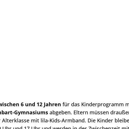
VERBAND
GEMEINDEN
TERMI
wischen 6 und 12 Jahren
für das Kinderprogramm m
einbart-Gymnasiums
abgeben. Eltern müssen drauße
r Alterklasse mit lila-Kids-Armband. Die Kinder bleib
0 Uhr und 17 Uhr und werden in der Zwischenzeit mi