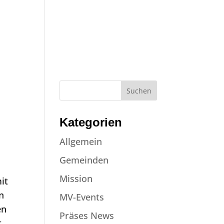
NE
JOBS
NEWS
EVENTS
KONTAKT
SPENDEN
Kategorien
Allgemein
Gemeinden
Mission
it
n
MV-Events
en
Präses News
t