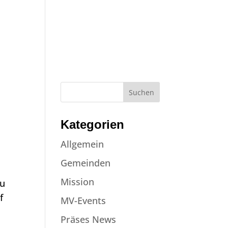
NE
JOBS
NEWS
EVENTS
KONTAKT
SPENDEN
Kategorien
Allgemein
Gemeinden
Mission
au
f
MV-Events
Präses News