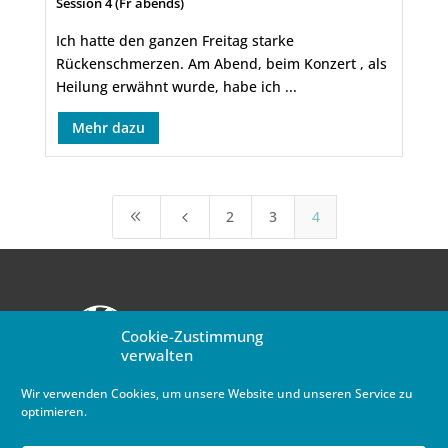
Session 4 (Fr abends)
Ich hatte den ganzen Freitag starke
Rückenschmerzen. Am Abend, beim Konzert , als
Heilung erwähnt wurde, habe ich ...
Mehr dazu
2
3
4
8
4
Cookie-Zustimmung
verwalten
MV-Newsletter abonnieren
Wir verwenden Cookies, um unsere Website und unseren Service zu
optimieren.