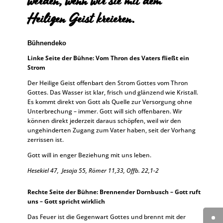
werden, wenn wir sie mit dem
Heiligen Geist kreieren.
Bühnendeko
Linke Seite der Bühne:
Vom Thron des Vaters fließt ein
Strom
Der Heilige Geist offenbart den Strom Gottes vom Thron
Gottes. Das Wasser ist klar, frisch und glänzend wie Kristall.
Es kommt direkt von Gott als Quelle zur Versorgung ohne
Unterbrechung – immer. Gott will sich offenbaren. Wir
können direkt jederzeit daraus schöpfen, weil wir den
ungehinderten Zugang zum Vater haben, seit der Vorhang
zerrissen ist.
Gott will in enger Beziehung mit uns leben.
Hesekiel 47,
Jesaja 55, Römer 11,33, Offb. 22,1-2
Rechte Seite der Bühne:
Brennender Dornbusch
–
Gott ruft
uns – Gott spricht wirklich
Das Feuer ist die Gegenwart Gottes und brennt mit der