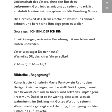
Leidenschaft des Vaters, ohne den Busch zu
verbrennen.
Gott liebt es, mit uns zu reden und erklärt
ausführlich seine Rettungspläne und die Berufung Moses.
Die Herrlichkeit des Herrn erscheint, wo wir uns danach
sehnen und bereit sind Ihm begegnen zu wollen.
Gott sagt:
ICH BIN, DER ICH BIN
Er will in enger, vertrauter Beziehung mit uns leben und
laufen und reden.
Vater, was sagst Du mir heute?
Was willst DU, das ich erfahren sollte?
2. Mose 3,
3. Mose 10,3
Bildreihe „Begegnung“
Kunst ist die Künstlerin Mayra Pankow ein Raum, dem
Heiligen Geist zu begegnen: Sie stellt Gott Fragen, nimmt
sich bewusst Zeit, um zu hören, und setzt das Empfangene
kreativ um. Dabei ist es ihr wichtig, dass alles, was sie
wahrnimmt, im Einklang mit Gottes Wort und seinem
Wesen steht – geprägt von Erbauung, Ermutigung und der
Einladung zur Umkehr.