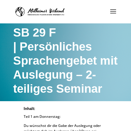
SB 29 F
| Persönliches
Sprachengebet mit
Auslegung – 2-
teiliges Seminar
Inhalt:
Teil 1 am Donnerstag:
Du wünschst dir die Gabe der Auslegung oder