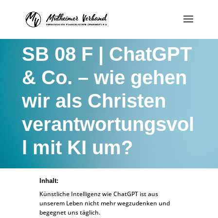
SB 08 F | ChatGPT
& Co. – wie gehen
wir als Christen
verantwortungsvol
l mit KI um?
Inhalt:
Künstliche Intelligenz wie ChatGPT ist aus
unserem Leben nicht mehr wegzudenken und
begegnet uns täglich.